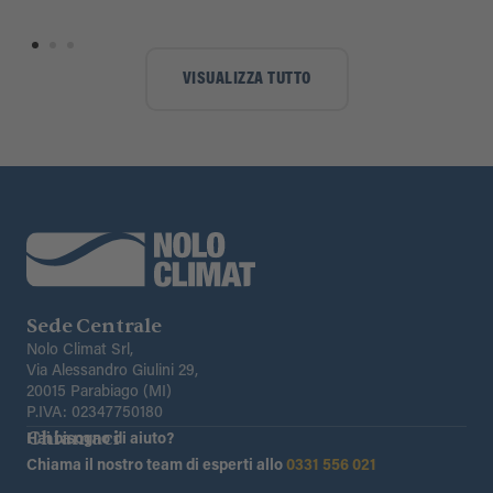
VISUALIZZA TUTTO
Sede Centrale
Nolo Climat Srl,
Via Alessandro Giulini 29,
20015 Parabiago (MI)
P.IVA: 02347750180
Chiamaci
Hai bisogno di aiuto?
Chiama il nostro team di esperti allo
0331 556 021