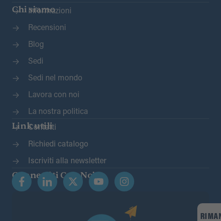
Chi siamo
Informazioni
Recensioni
Blog
Sedi
Sedi nel mondo
Lavora con noi
La nostra politica
Link utili
Contatti
Richiedi catalogo
Iscriviti alla newsletter
Connettiti Con Noi
RIMA