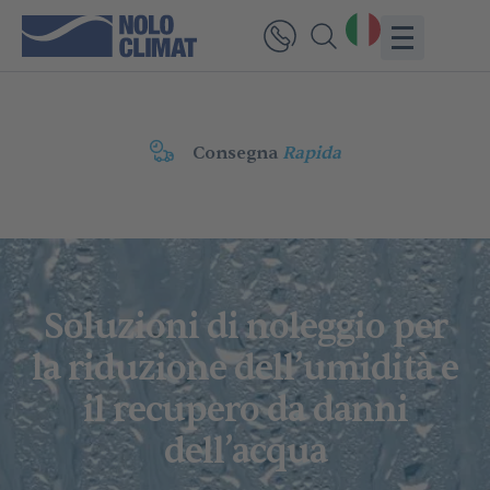
Consegna
Rapida
Soluzioni di noleggio per
la riduzione dell’umidità e
il recupero da danni
dell’acqua