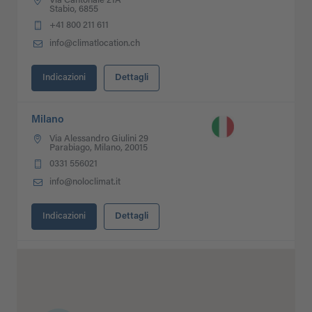
Via Cantonale 21A
Stabio, 6855
+41 800 211 611
info@climatlocation.ch
Indicazioni
Dettagli
Milano
Via Alessandro Giulini 29
Parabiago, Milano, 20015
0331 556021
info@noloclimat.it
Indicazioni
Dettagli
Toscana
Via Tosco Romagnola Est 28
Montopoli (PI), 56020
0331 556021