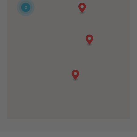
info@noloclimat.it
2
Indicazioni
Dettagli
Verona
Strada della Ferriera 10
Verona, 37135
0331 556021
info@noloclimat.it
Indicazioni
Dettagli
Bologna
Via Loredano Bizzarri 16
Calderara di Reno, Sala Bolognese
(BO), 40010
0331 556021
info@noloclimat.it