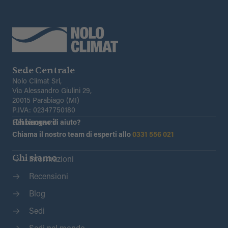
Sede Centrale
Nolo Climat Srl,
Via Alessandro Giulini 29,
20015 Parabiago (MI)
P.IVA: 02347750180
Chiamaci
Hai bisogno di aiuto?
Chiama il nostro team di esperti allo
0331 556 021
Chi siamo
Informazioni
Recensioni
Blog
Sedi