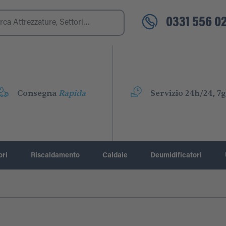
0331 556 02
Consegna
Rapida
Servizio 24h/24, 7g
ori
Riscaldamento
Caldaie
Deumidificatori