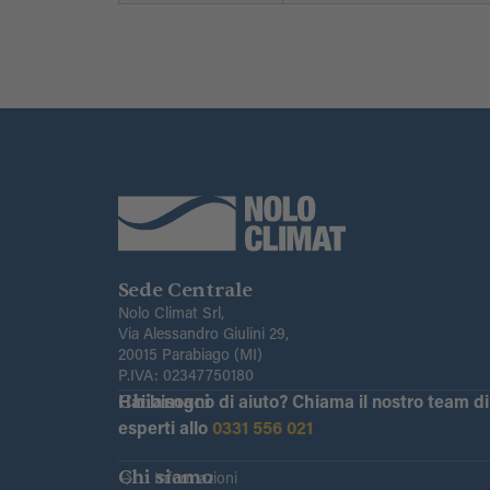
Sede Centrale
Nolo Climat Srl,
Via Alessandro Giulini 29,
20015 Parabiago (MI)
P.IVA: 02347750180
Chiamaci
Hai bisogno di aiuto?
Chiama il nostro team di
esperti allo
0331 556 021
Chi siamo
Informazioni