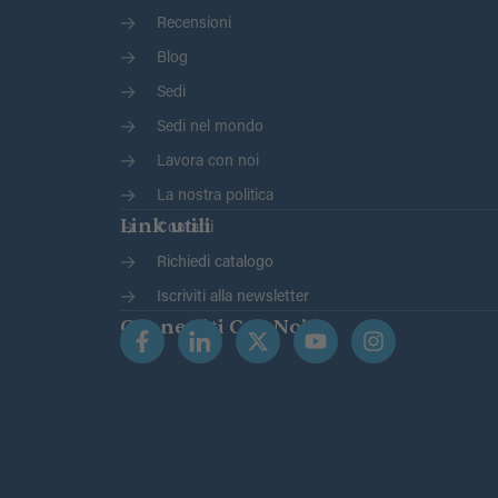
Recensioni
Blog
Sedi
Sedi nel mondo
Lavora con noi
La nostra politica
Link utili
Contatti
Richiedi catalogo
Iscriviti alla newsletter
Connettiti Con Noi