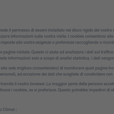
hiede il permesso di essere installato nel disco rigido del vostro
rizzare informazioni sulla vostra visita. I cookies consentono all
e risposte alle vostre esigenze o preferenze raccogliendo e ricor
 le pagine visitate. Questo ci aiuta ad analizzare i dati sul traffic
este informazioni solo a scopo di analisi statistica, i dati vengo
 sito web migliore consentendoci di monitorare quali pagine trov
rsonali, ad eccezione dei dati che scegliete di condividere con 
es tramite il vostro browser. La maggior parte delle persone acc
ivare i cookies, se si preferisce. Questo potrebbe impedirvi di sf
o Climat :