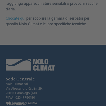
raggiunga apparecchiature sensibili o provochi sacche
d’aria.
Cliccate qui
per scoprire la gamma di serbatoi per
gasolio Nolo Climat e le loro specifiche tecniche.
Sede Centrale
Nolo Climat Srl,
Via Alessandro Giulini 29,
20015 Parabiago (MI)
P.IVA: 02347750180
Chiamaci
Hai bisogno di aiuto?