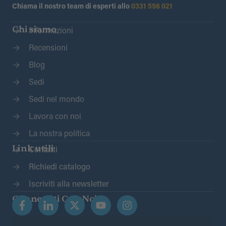
Chiama il nostro team di esperti allo
0331 556 021
Chi siamo
Informazioni
Recensioni
Blog
Sedi
Sedi nel mondo
Lavora con noi
La nostra politica
Link utili
Contatti
Richiedi catalogo
Iscriviti alla newsletter
Connettiti Con Noi