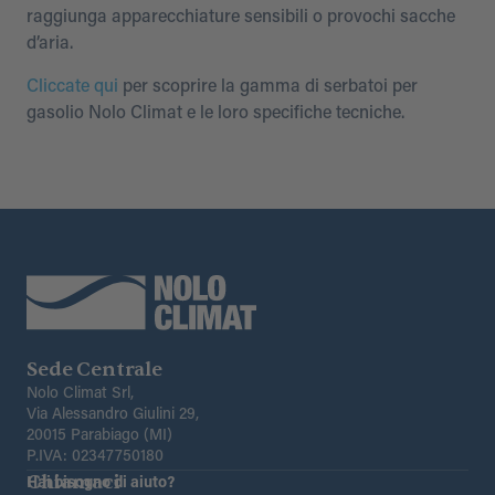
raggiunga apparecchiature sensibili o provochi sacche
d’aria.
Cliccate qui
per scoprire la gamma di serbatoi per
gasolio Nolo Climat e le loro specifiche tecniche.
Sede Centrale
Nolo Climat Srl,
Via Alessandro Giulini 29,
20015 Parabiago (MI)
P.IVA: 02347750180
Chiamaci
Hai bisogno di aiuto?