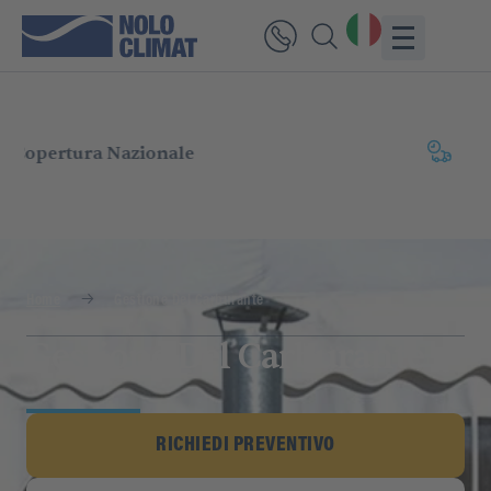
Consegna
Rapida
Home
Gestione Del Carburante
Gestione Del Carburante
RICHIEDI PREVENTIVO