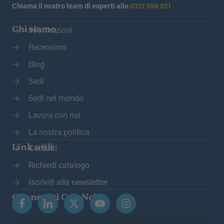
Chiama il nostro team di esperti allo
0331 556 021
Chi siamo
Informazioni
Recensioni
Blog
Sedi
Sedi nel mondo
Lavora con noi
La nostra politica
Link utili
Contatti
Richiedi catalogo
Iscriviti alla newsletter
Connettiti Con Noi