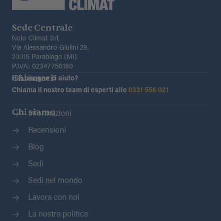
Sede Centrale
Nolo Climat Srl,
Via Alessandro Giulini 29,
20015 Parabiago (MI)
P.IVA: 02347750180
Chiamaci
Hai bisogno di aiuto?
Chiama il nostro team di esperti allo
0331 556 021
Chi siamo
Informazioni
Recensioni
Blog
Sedi
Sedi nel mondo
Lavora con noi
La nostra politica