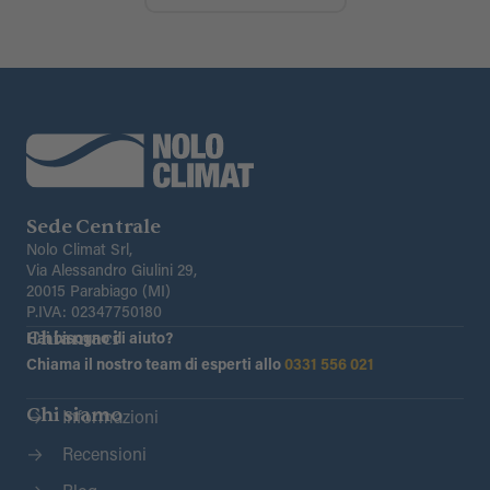
Sede Centrale
Nolo Climat Srl,
Via Alessandro Giulini 29,
20015 Parabiago (MI)
P.IVA: 02347750180
Chiamaci
Hai bisogno di aiuto?
Chiama il nostro team di esperti allo
0331 556 021
Chi siamo
Informazioni
Recensioni