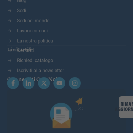
Blog
Sedi
Sedi nel mondo
Lavora con noi
La nostra politica
Link utili
Contatti
Richiedi catalogo
Iscriviti alla newsletter
Connettiti Con Noi
RIMA
AGGIOR