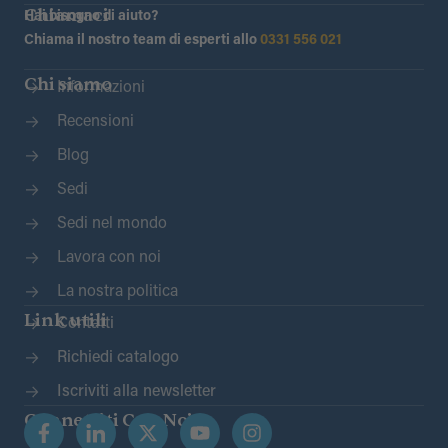
Chiamaci
Hai bisogno di aiuto?
Chiama il nostro team di esperti allo
0331 556 021
Chi siamo
Informazioni
Recensioni
Blog
Sedi
Sedi nel mondo
Lavora con noi
La nostra politica
Link utili
Contatti
Richiedi catalogo
Iscriviti alla newsletter
Connettiti Con Noi