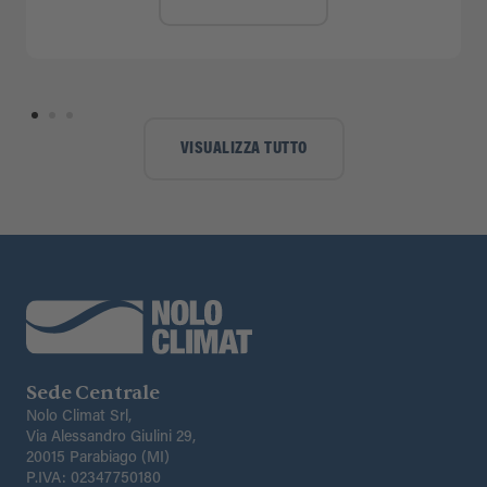
VISUALIZZA TUTTO
Sede Centrale
Nolo Climat Srl,
Via Alessandro Giulini 29,
20015 Parabiago (MI)
P.IVA: 02347750180