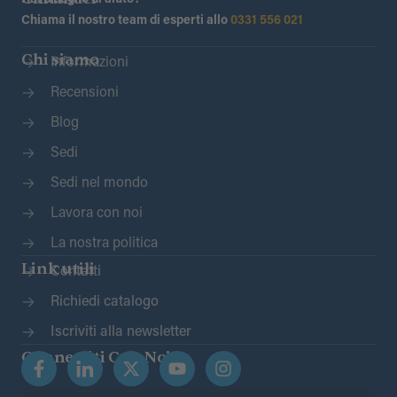
Chiama il nostro team di esperti allo
0331 556 021
Chi siamo
Informazioni
Recensioni
Blog
Sedi
Sedi nel mondo
Lavora con noi
La nostra politica
Link utili
Contatti
Richiedi catalogo
Iscriviti alla newsletter
Connettiti Con Noi