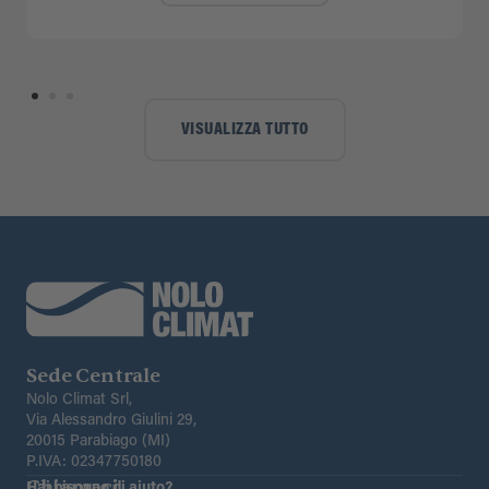
VISUALIZZA TUTTO
Sede Centrale
Nolo Climat Srl,
Via Alessandro Giulini 29,
20015 Parabiago (MI)
P.IVA: 02347750180
Chiamaci
Hai bisogno di aiuto?