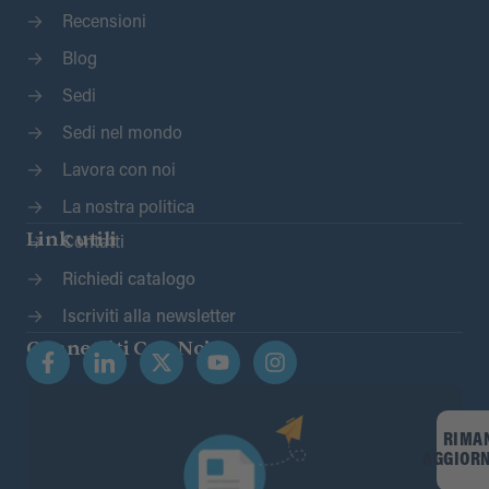
Recensioni
Blog
Sedi
Sedi nel mondo
Lavora con noi
La nostra politica
Link utili
Contatti
Richiedi catalogo
Iscriviti alla newsletter
Connettiti Con Noi
RIMA
AGGIOR