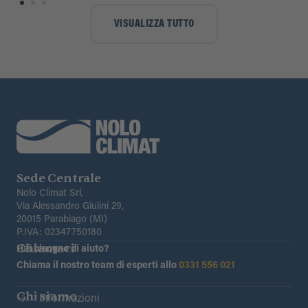
VISUALIZZA TUTTO
Sede Centrale
Nolo Climat Srl,
Via Alessandro Giulini 29,
20015 Parabiago (MI)
P.IVA: 02347750180
Chiamaci
Hai bisogno di aiuto?
Chiama il nostro team di esperti allo
0331 556 021
Chi siamo
Informazioni