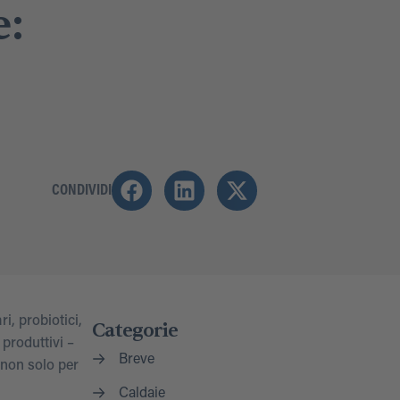
e:
CONDIVIDI
i, probiotici,
Categorie
 produttivi –
Breve
 non solo per
Caldaie