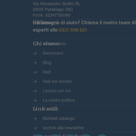
Via Alessandro Giulini 29,
20015 Parabiago (MI)
P.IVA: 02347750180
Chiamaci
Hai bisogno di aiuto?
Chiama il nostro team di
esperti allo
0331 556 021
Chi siamo
Informazioni
Recensioni
Blog
Sedi
Sedi nel mondo
Lavora con noi
La nostra politica
Link utili
Contatti
Richiedi catalogo
Iscriviti alla newsletter