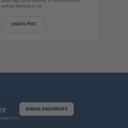
calde degli ultimi decenni: si tratta anche del
periodo dell’anno in cui
LEGGI IL POST
er
RIMANI AGGIORNATO
ormazioni su