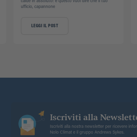
calde in assoluto: e questo vuol dire che il tuo
ufficio, capannone
LEGGI IL POST
Iscriviti alla Newslett
Iscriviti alla nostra newsletter per ricevere inf
Nolo Climat e il gruppo Andrews Sykes.