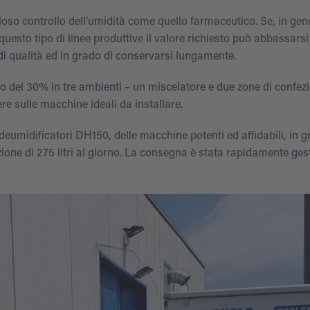
oso controllo dell’umidità come quello farmaceutico. Se, in gene
 questo tipo di linee produttive il valore richiesto può abbassarsi
 di qualità ed in grado di conservarsi lungamente.
eno del 30% in tre ambienti – un miscelatore e due zone di confe
ere sulle macchine ideali da installare.
deumidificatori DH150, delle macchine potenti ed affidabili, in g
one di 275 litri al giorno. La consegna è stata rapidamente gest