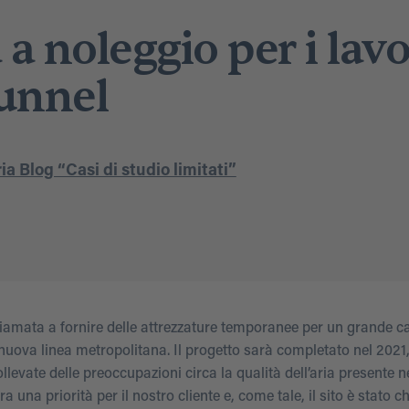
a a noleggio per i lavo
tunnel
a Blog “Casi di studio limitati”
hiamata a fornire delle attrezzature temporanee per un grande ca
nuova linea metropolitana. Il progetto sarà completato nel 2021,
evate delle preoccupazioni circa la qualità dell’aria presente n
 una priorità per il nostro cliente e, come tale, il sito è stato c