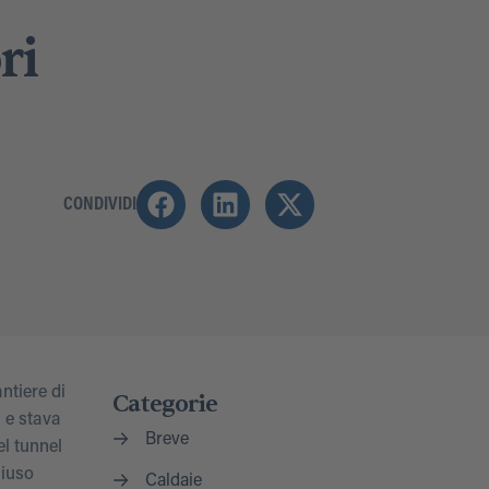
ri
CONDIVIDI
ntiere di
Categorie
 e stava
Breve
el tunnel
hiuso
Caldaie