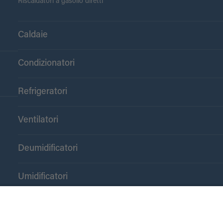
Riscaldatori a gasolio diretti
Caldaie
Condizionatori
Refrigeratori
Ventilatori
Deumidificatori
Umidificatori