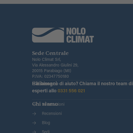
Sede Centrale
Nolo Climat Srl,
Via Alessandro Giulini 29,
20015 Parabiago (MI)
P.IVA: 02347750180
Chiamaci
Hai bisogno di aiuto?
Chiama il nostro team di
esperti allo
0331 556 021
Chi siamo
Informazioni
Recensioni
Blog
Sedi