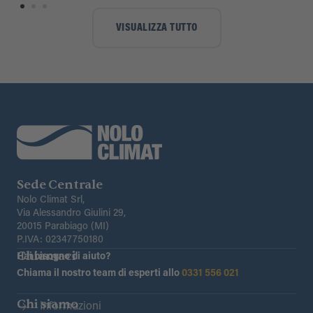
VISUALIZZA TUTTO
Sede Centrale
Nolo Climat Srl,
Via Alessandro Giulini 29,
20015 Parabiago (MI)
P.IVA: 02347750180
Chiamaci
Hai bisogno di aiuto?
Chiama il nostro team di esperti allo
0331 556 021
Chi siamo
Informazioni