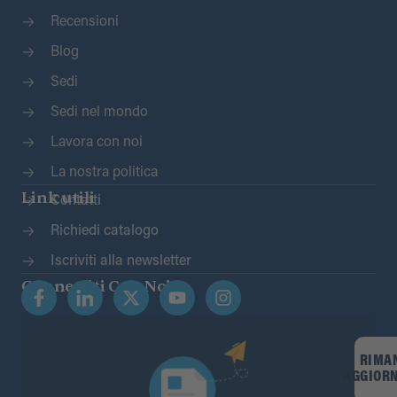
Recensioni
Blog
Sedi
Sedi nel mondo
Lavora con noi
La nostra politica
Link utili
Contatti
Richiedi catalogo
Iscriviti alla newsletter
Connettiti Con Noi
RIMA
AGGIOR