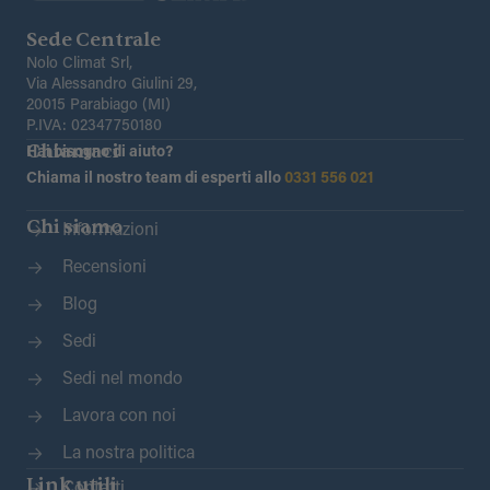
Sede Centrale
Nolo Climat Srl,
Via Alessandro Giulini 29,
20015 Parabiago (MI)
P.IVA: 02347750180
Chiamaci
Hai bisogno di aiuto?
Chiama il nostro team di esperti allo
0331 556 021
Chi siamo
Informazioni
Recensioni
Blog
Sedi
Sedi nel mondo
Lavora con noi
La nostra politica
Link utili
Contatti