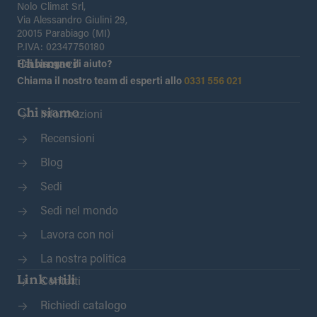
Nolo Climat Srl,
Via Alessandro Giulini 29,
20015 Parabiago (MI)
P.IVA: 02347750180
Chiamaci
Hai bisogno di aiuto?
Chiama il nostro team di esperti allo
0331 556 021
Chi siamo
Informazioni
Recensioni
Blog
Sedi
Sedi nel mondo
Lavora con noi
La nostra politica
Link utili
Contatti
Richiedi catalogo