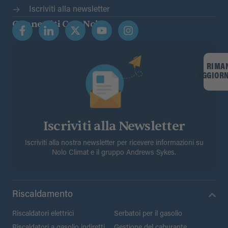
Iscriviti alla newsletter
Connettiti Con Noi
RIMA
AGGIOR
Iscriviti alla Newsletter
Iscriviti alla nostra newsletter per ricevere informazioni su
Nolo Climat e il gruppo Andrews Sykes.
Riscaldamento
Riscaldatori elettrici
Serbatoi per il gasolio
Riscaldatori a gasolio indiretti
Gestione del caburante