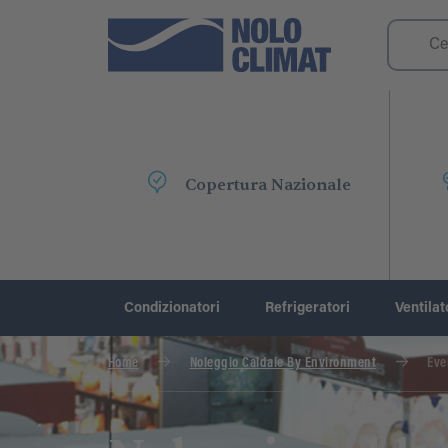
Copertura Nazionale
Condizionatori
Refrigeratori
Ventilat
Home
Noleggio Caldaie By Environment
Even