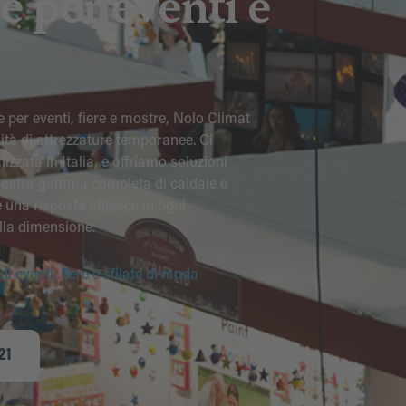
e per eventi e
 per eventi, fiere e mostre, Nolo Climat
sità di attrezzature temporanee. Ci
zzata in Italia, e offriamo soluzioni
 nostra gamma completa di caldaie e
e una risposta efficace in ogni
lla dimensione.
 eventi, fiere e sfilate di moda
21