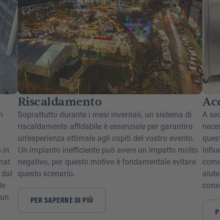
Riscaldamento
Ac
n
Soprattutto durante i mesi invernali, un sistema di
A sec
riscaldamento affidabile è essenziale per garantire
neces
un’esperienza ottimale agli ospiti del vostro evento.
quest
 in
Un impianto inefficiente può avere un impatto molto
influ
mat
negativo, per questo motivo è fondamentale evitare
come
 dal
questo scenario.
aiute
te
cons
 un
PER SAPERNE DI PIÙ
P