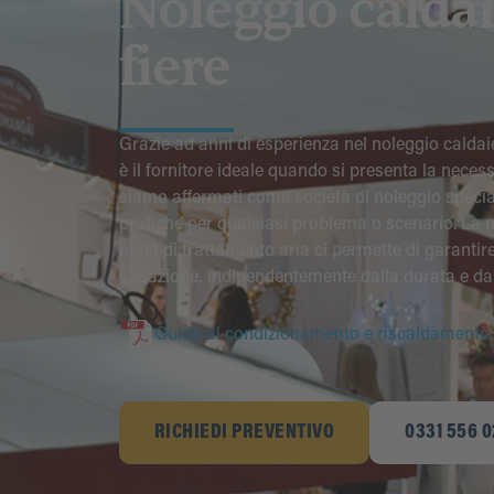
Noleggio caldai
fiere
Grazie ad anni di esperienza nel noleggio caldaie
è il fornitore ideale quando si presenta la neces
siamo affermati come società di noleggio speciali
pratiche per qualsiasi problema o scenario. La
unità di trattamento aria ci permette di garantir
situazione, indipendentemente dalla durata e da
Guida al condizionamento e riscaldamento di
RICHIEDI PREVENTIVO
0331 556 0