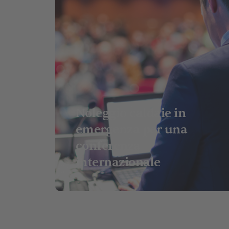
Noleggio caldaie in
emergenza per una
conferenza
internazionale