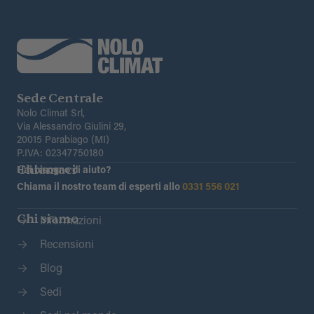
Sede Centrale
Nolo Climat Srl,
Via Alessandro Giulini 29,
20015 Parabiago (MI)
P.IVA: 02347750180
Chiamaci
Hai bisogno di aiuto?
Chiama il nostro team di esperti allo
0331 556 021
Chi siamo
Informazioni
Recensioni
Blog
Sedi