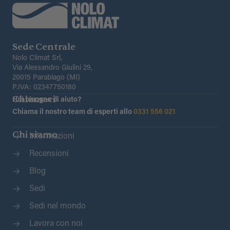
Sede Centrale
Nolo Climat Srl,
Via Alessandro Giulini 29,
20015 Parabiago (MI)
P.IVA: 02347750180
Chiamaci
Hai bisogno di aiuto?
Chiama il nostro team di esperti allo
0331 556 021
Chi siamo
Informazioni
Recensioni
Blog
Sedi
Sedi nel mondo
Lavora con noi