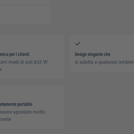
ico per i clienti
Design elegante che
umi medi di soli 832 W
si adatta a qualsiasi ambie
a
etamente portatile
essere spostato molto
mente