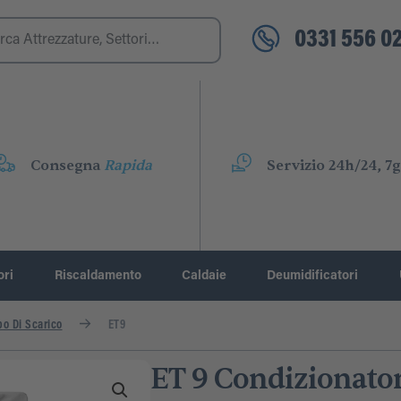
0331 556 02
Consegna
Rapida
Servizio 24h/24, 7g
ori
Riscaldamento
Caldaie
Deumidificatori
bo Di Scarico
ET9
ET 9 Condizionatore