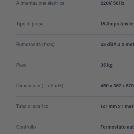
Alimentazione elettrica
220V 50Hz
Tipo di presa
16 Amps (civile
Rumorosità (max)
53 dBA a 2 met
Peso
35 kg
Dimensioni (L x P x H)
450 x 367 x 87
Tubo di scarico
127 mm x 1 met
Controllo
Termostato au