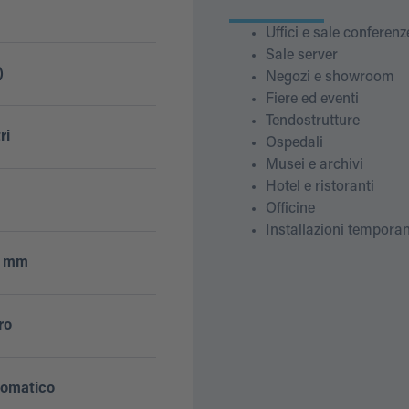
Uffici e sale conferenz
Sale server
)
Negozi e showroom
Fiere ed eventi
Tendostrutture
ri
Ospedali
Musei e archivi
Hotel e ristoranti
Officine
Installazioni tempora
0 mm
ro
tomatico