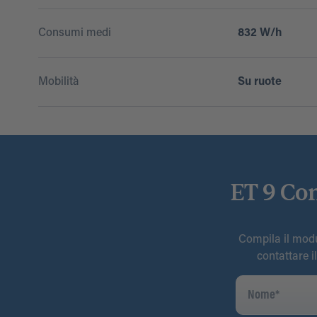
Consumi medi
832 W/h
Mobilità
Su ruote
ET 9 Con
Compila il modul
contattare i
Nome
*