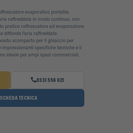
affrescatore evaporativo portatile,
 aria raffreddata in modo continuo, con
sto pratico raffrescatore ad evaporazione
e diffonde l’aria raffreddata
posito scomparto per il ghiaccio per
e impressionanti specifiche tecniche e il
ono ideale per ampi spazi commerciali,
0331 556 021
 SCHEDA TECNICA