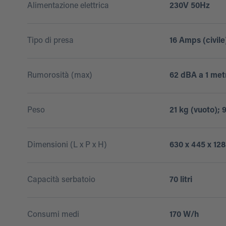
Alimentazione elettrica
230V 50Hz
Tipo di presa
16 Amps (civile
Rumorosità (max)
62 dBA a 1 met
Peso
21 kg (vuoto); 
Dimensioni (L x P x H)
630 x 445 x 1
Capacità serbatoio
70 litri
Consumi medi
170 W/h