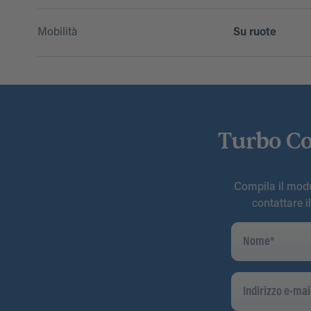
Mobilità
Su ruote
Turbo Co
Compila il modul
contattare i
Nome
*
Indirizzo
E-
Mail
*