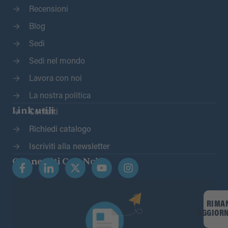
Recensioni
Blog
Sedi
Sedi nel mondo
Lavora con noi
La nostra politica
Link utili
Contatti
Richiedi catalogo
Iscriviti alla newsletter
Connettiti Con Noi
RIMA
AGGIOR