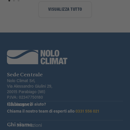
VISUALIZZA TUTTO
Sede Centrale
Nolo Climat Srl,
Via Alessandro Giulini 29,
20015 Parabiago (MI)
P.IVA: 02347750180
Chiamaci
Hai bisogno di aiuto?
Chiama il nostro team di esperti allo
0331 556 021
Chi siamo
Informazioni