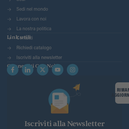
Sedi nel mondo
Lavora con noi
La nostra politica
Link utili
Contatti
Richiedi catalogo
Iscriviti alla newsletter
Connettiti Con Noi
RIMA
AGGIOR
Iscriviti alla Newsletter