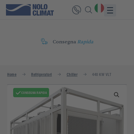
Consegna
Rapida
Home
Refrigeratori
Chiller
440 KW VLT
CONSEGNA RAPIDA