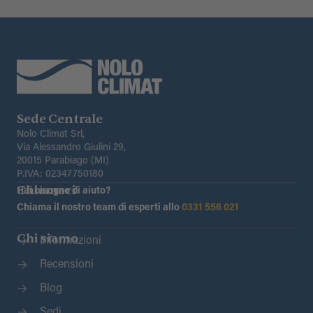
Sede Centrale
Nolo Climat Srl,
Via Alessandro Giulini 29,
20015 Parabiago (MI)
P.IVA: 02347750180
Chiamaci
Hai bisogno di aiuto?
Chiama il nostro team di esperti allo
0331 556 021
Chi siamo
Informazioni
Recensioni
Blog
Sedi