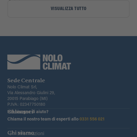
VISUALIZZA TUTTO
Sede Centrale
Nolo Climat Srl,
Via Alessandro Giulini 29,
20015 Parabiago (MI)
P.IVA: 02347750180
Chiamaci
Hai bisogno di aiuto?
Chiama il nostro team di esperti allo
0331 556 021
Chi siamo
Informazioni