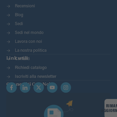
Recensioni
Blog
Sedi
Sedi nel mondo
Lavora con noi
La nostra politica
Link utili
Contatti
Richiedi catalogo
Iscriviti alla newsletter
Connettiti Con Noi
RIMA
AGGIOR