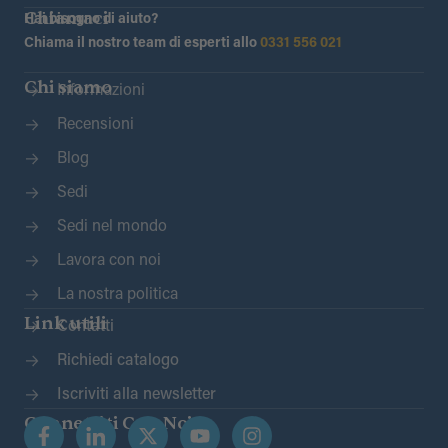
Chiamaci
Hai bisogno di aiuto?
Chiama il nostro team di esperti allo
0331 556 021
Chi siamo
Informazioni
Recensioni
Blog
Sedi
Sedi nel mondo
Lavora con noi
La nostra politica
Link utili
Contatti
Richiedi catalogo
Iscriviti alla newsletter
Connettiti Con Noi