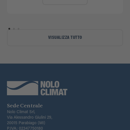
VISUALIZZA TUTTO
Sede Centrale
Nolo Climat Srl,
Via Alessandro Giulini 29,
20015 Parabiago (MI)
P.IVA: 02347750180