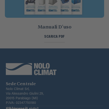
Manuali D’uso
SCARICA PDF
Sede Centrale
Nolo Climat Srl,
Via Alessandro Giulini 29,
20015 Parabiago (MI)
P.IVA: 02347750180
Chiamaci
Hai bisogno di aiuto?