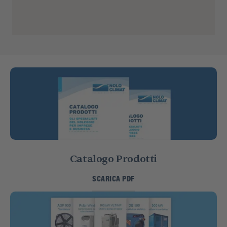
Bologna
Via Loredano Bizzarri 16
Calderara di Reno, Sala Bolognese
(BO), 40010
0331 556021
info@noloclimat.it
Indicazioni
Dettagli
Catalogo Prodotti
SCARICA PDF