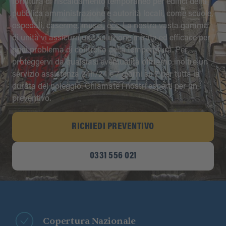
fornitura di riscaldamento temporaneo per edifici della
pubblica amministrazione e autorità locali, come scuole,
ospedali, caserme, musei, ecc. La nostra vasta gamma
di unità vi assicura una soluzione mirata ed efficace per
ogni problema di controllo della temperatura. Per
proteggervi da qualsiasi eventualità offriamo inoltre un
servizio assistenza 24h/24 e 7 giorni su 7 per tutta la
durata del noleggio. Chiamate i nostri esperti per un
preventivo.
RICHIEDI PREVENTIVO
0331 556 021
Copertura Nazionale