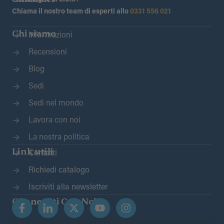
Chiama il nostro team di esperti allo
0331 556 021
Chi siamo
Informazioni
Recensioni
Blog
Sedi
Sedi nel mondo
Lavora con noi
La nostra politica
Link utili
Contatti
Richiedi catalogo
Iscriviti alla newsletter
Connettiti Con Noi