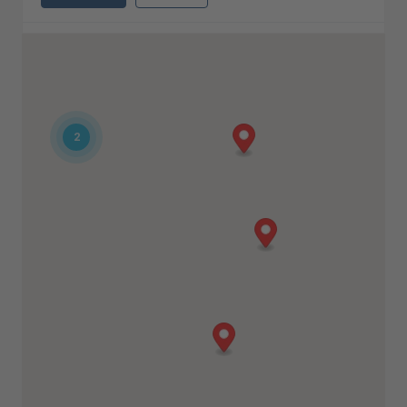
Toscana
Via Tosco Romagnola Est 28
Montopoli (PI), 56020
0331 556021
info@noloclimat.it
2
Indicazioni
Dettagli
Verona
Strada della Ferriera 10
Verona, 37135
0331 556021
info@noloclimat.it
Indicazioni
Dettagli