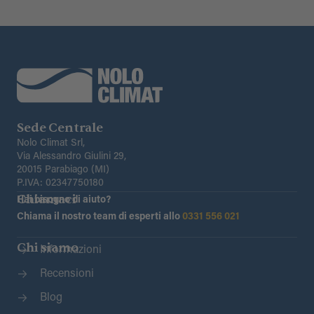
Sede Centrale
Nolo Climat Srl,
Via Alessandro Giulini 29,
20015 Parabiago (MI)
P.IVA: 02347750180
Chiamaci
Hai bisogno di aiuto?
Chiama il nostro team di esperti allo
0331 556 021
Chi siamo
Informazioni
Recensioni
Blog