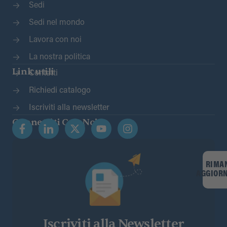
Sedi
Sedi nel mondo
Lavora con noi
La nostra politica
Link utili
Contatti
Richiedi catalogo
Iscriviti alla newsletter
Connettiti Con Noi
RIMA
AGGIOR
Iscriviti alla Newsletter