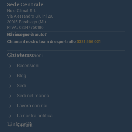
Sede Centrale
Nolo Climat Srl,
Via Alessandro Giulini 29,
20015 Parabiago (MI)
P.IVA: 02347750180
Chiamaci
Hai bisogno di aiuto?
Chiama il nostro team di esperti allo
0331 556 021
Chi siamo
Informazioni
Recensioni
Blog
Sedi
Sedi nel mondo
Lavora con noi
La nostra politica
Link utili
Contatti