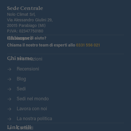
Sede Centrale
Nolo Climat Srl,
Via Alessandro Giulini 29,
20015 Parabiago (MI)
P.IVA: 02347750180
Chiamaci
Hai bisogno di aiuto?
Chiama il nostro team di esperti allo
0331 556 021
Chi siamo
Informazioni
Recensioni
Blog
Sedi
Sedi nel mondo
Lavora con noi
La nostra politica
Link utili
Contatti