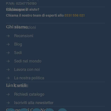
P.IVA: 02347750180
Chiamaci
Hai bisogno di aiuto?
Chiama il nostro team di esperti allo
0331 556 021
Chi siamo
Informazioni
Recensioni
Blog
Sedi
Sedi nel mondo
Lavora con noi
La nostra politica
Link utili
Contatti
Richiedi catalogo
Iscriviti alla newsletter
Connettiti Con Noi