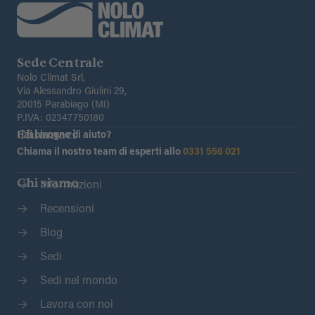
Sede Centrale
Nolo Climat Srl,
Via Alessandro Giulini 29,
20015 Parabiago (MI)
P.IVA: 02347750180
Chiamaci
Hai bisogno di aiuto?
Chiama il nostro team di esperti allo
0331 556 021
Chi siamo
Informazioni
Recensioni
Blog
Sedi
Sedi nel mondo
Lavora con noi