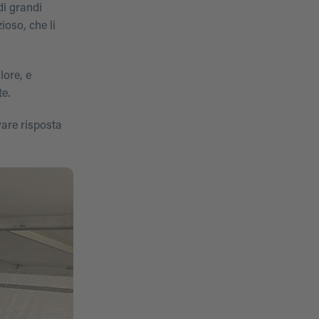
di grandi
ioso, che li
lore, e
e.
vare risposta