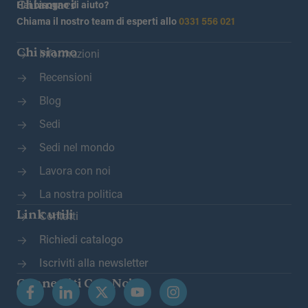
Chiamaci
Hai bisogno di aiuto?
Chiama il nostro team di esperti allo
0331 556 021
Chi siamo
Informazioni
Recensioni
Blog
Sedi
Sedi nel mondo
Lavora con noi
La nostra politica
Link utili
Contatti
Richiedi catalogo
Iscriviti alla newsletter
Connettiti Con Noi