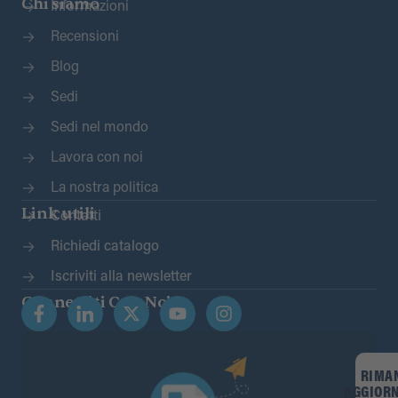
Chi siamo
Informazioni
Recensioni
Blog
Sedi
Sedi nel mondo
Lavora con noi
La nostra politica
Link utili
Contatti
Richiedi catalogo
Iscriviti alla newsletter
Connettiti Con Noi
RIMA
AGGIOR