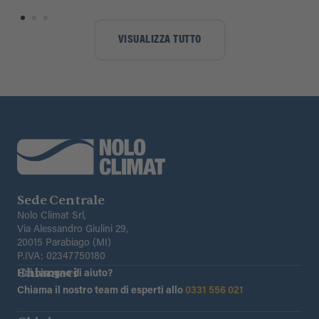
VISUALIZZA TUTTO
Sede Centrale
Nolo Climat Srl,
Via Alessandro Giulini 29,
20015 Parabiago (MI)
P.IVA: 02347750180
Chiamaci
Hai bisogno di aiuto?
Chiama il nostro team di esperti allo
0331 556 021