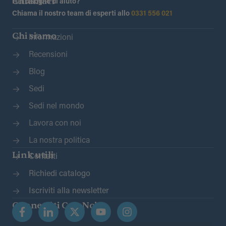
Chiamaci
Hai bisogno di aiuto?
Chiama il nostro team di esperti allo
0331 556 021
Chi siamo
Informazioni
Recensioni
Blog
Sedi
Sedi nel mondo
Lavora con noi
La nostra politica
Link utili
Contatti
Richiedi catalogo
Iscriviti alla newsletter
Connettiti Con Noi