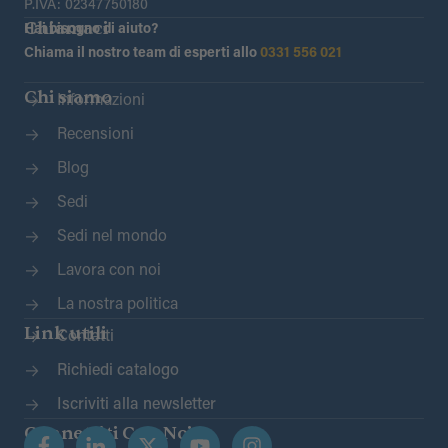
P.IVA: 02347750180
Chiamaci
Hai bisogno di aiuto?
Chiama il nostro team di esperti allo
0331 556 021
Chi siamo
Informazioni
Recensioni
Blog
Sedi
Sedi nel mondo
Lavora con noi
La nostra politica
Link utili
Contatti
Richiedi catalogo
Iscriviti alla newsletter
Connettiti Con Noi