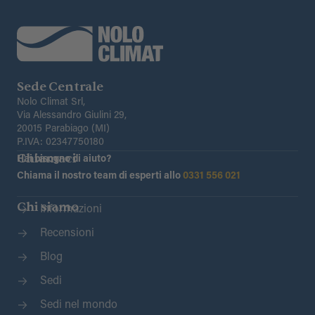
Sede Centrale
Nolo Climat Srl,
Via Alessandro Giulini 29,
20015 Parabiago (MI)
P.IVA: 02347750180
Chiamaci
Hai bisogno di aiuto?
Chiama il nostro team di esperti allo
0331 556 021
Chi siamo
Informazioni
Recensioni
Blog
Sedi
Sedi nel mondo