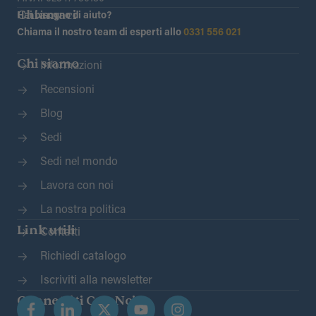
Chiamaci
Hai bisogno di aiuto?
Chiama il nostro team di esperti allo
0331 556 021
Chi siamo
Informazioni
Recensioni
Blog
Sedi
Sedi nel mondo
Lavora con noi
La nostra politica
Link utili
Contatti
Richiedi catalogo
Iscriviti alla newsletter
Connettiti Con Noi