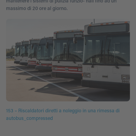
mantenere i sistemi di pulizia funzio- nali fino ad un
massimo di 20 ore al giorno.
153 – Riscaldatori diretti a noleggio in una rimessa di
autobus_compressed