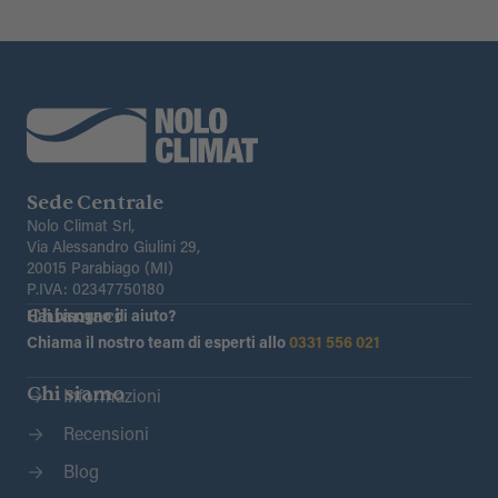
Sede Centrale
Nolo Climat Srl,
Via Alessandro Giulini 29,
20015 Parabiago (MI)
P.IVA: 02347750180
Chiamaci
Hai bisogno di aiuto?
Chiama il nostro team di esperti allo
0331 556 021
Chi siamo
Informazioni
Recensioni
Blog