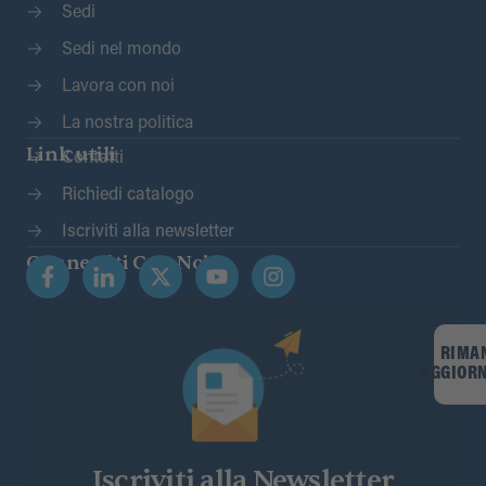
Sedi
Sedi nel mondo
Lavora con noi
La nostra politica
Link utili
Contatti
Richiedi catalogo
Iscriviti alla newsletter
Connettiti Con Noi
RIMA
AGGIOR
Iscriviti alla Newsletter