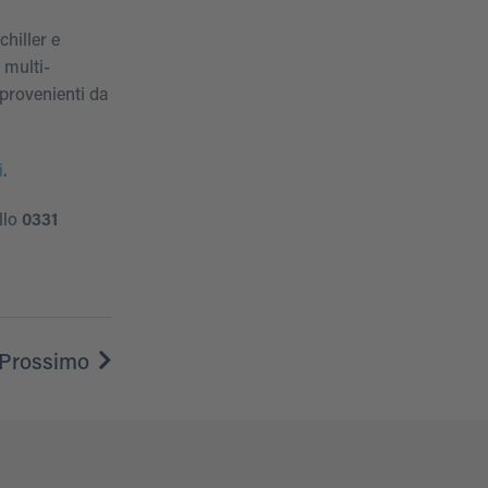
chiller e
 multi-
 provenienti da
i
.
llo
0331
Prossimo