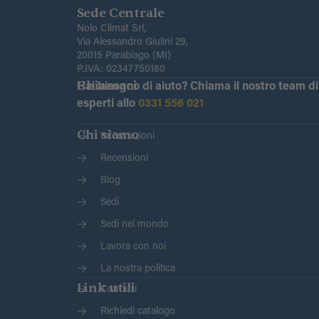
Sede Centrale
Nolo Climat Srl,
Via Alessandro Giulini 29,
20015 Parabiago (MI)
P.IVA: 02347750180
Chiamaci
Hai bisogno di aiuto?
Chiama il nostro team di
esperti allo
0331 556 021
Chi siamo
Informazioni
Recensioni
Blog
Sedi
Sedi nel mondo
Lavora con noi
La nostra politica
Link utili
Contatti
Richiedi catalogo