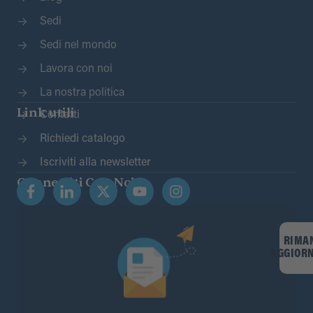
Sedi
Sedi nel mondo
Lavora con noi
La nostra politica
Link utili
Contatti
Richiedi catalogo
Iscriviti alla newsletter
Connettiti Con Noi
RIMA
AGGIOR