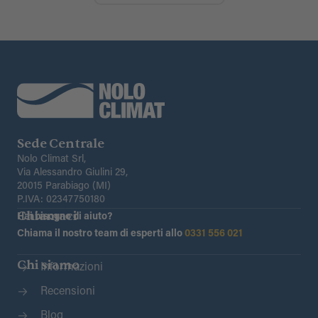
Sede Centrale
Nolo Climat Srl,
Via Alessandro Giulini 29,
20015 Parabiago (MI)
P.IVA: 02347750180
Chiamaci
Hai bisogno di aiuto?
Chiama il nostro team di esperti allo
0331 556 021
Chi siamo
Informazioni
Recensioni
Blog