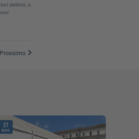
ri elettrici, a
ioni
Prossimo
27
MAG