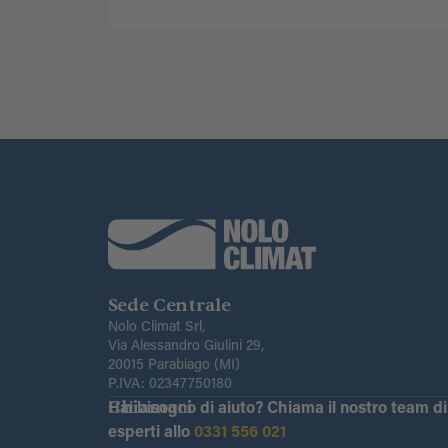
Sede Centrale
Nolo Climat Srl,
Via Alessandro Giulini 29,
20015 Parabiago (MI)
P.IVA: 02347750180
Chiamaci
Hai bisogno di aiuto?
Chiama il nostro team di
esperti allo
0331 556 021