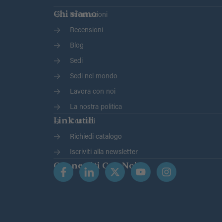
Chi siamo
Informazioni
Recensioni
Blog
Sedi
Sedi nel mondo
Lavora con noi
La nostra politica
Link utili
Contatti
Richiedi catalogo
Iscriviti alla newsletter
Connettiti Con Noi