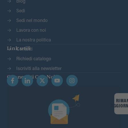
Blog
Sedi
Sedi nel mondo
Lavora con noi
La nostra politica
Link utili
Contatti
Richiedi catalogo
Iscriviti alla newsletter
Connettiti Con Noi
RIMA
AGGIOR