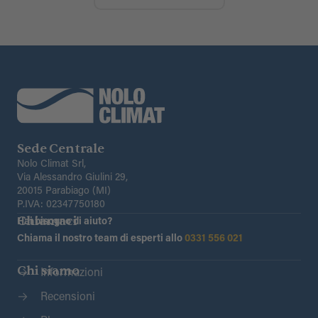
Sede Centrale
Nolo Climat Srl,
Via Alessandro Giulini 29,
20015 Parabiago (MI)
P.IVA: 02347750180
Chiamaci
Hai bisogno di aiuto?
Chiama il nostro team di esperti allo
0331 556 021
Chi siamo
Informazioni
Recensioni