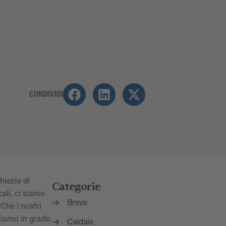
CONDIVIDI
hieste di
Categorie
ali, ci siamo
Breve
Che i nostri
 siamo in grado
Caldaie