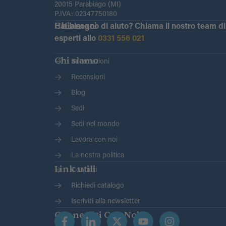
20015 Parabiago (MI)
P.IVA: 02347750180
Chiamaci
Hai bisogno di aiuto?
Chiama il nostro team di
esperti allo
0331 556 021
Chi siamo
Informazioni
Recensioni
Blog
Sedi
Sedi nel mondo
Lavora con noi
La nostra politica
Link utili
Contatti
Richiedi catalogo
Iscriviti alla newsletter
Connettiti Con Noi