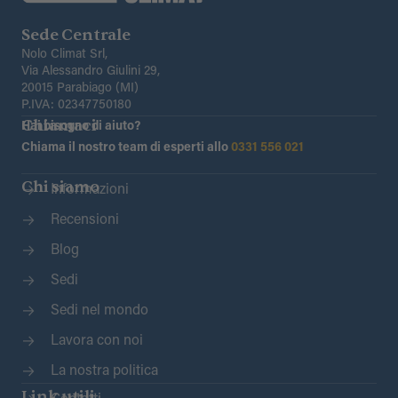
Sede Centrale
Nolo Climat Srl,
Via Alessandro Giulini 29,
20015 Parabiago (MI)
P.IVA: 02347750180
Chiamaci
Hai bisogno di aiuto?
Chiama il nostro team di esperti allo
0331 556 021
Chi siamo
Informazioni
Recensioni
Blog
Sedi
Sedi nel mondo
Lavora con noi
La nostra politica
Link utili