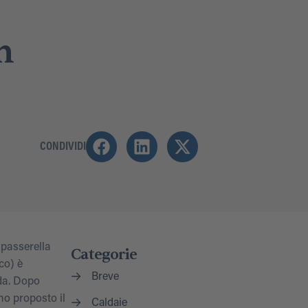
n
CONDIVIDI
 passerella
Categorie
co) è
Breve
da. Dopo
amo proposto il
Caldaie