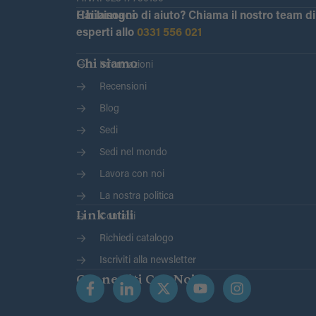
Chiamaci
Hai bisogno di aiuto?
Chiama il nostro team di
esperti allo
0331 556 021
Chi siamo
Informazioni
Recensioni
Blog
Sedi
Sedi nel mondo
Lavora con noi
La nostra politica
Link utili
Contatti
Richiedi catalogo
Iscriviti alla newsletter
Connettiti Con Noi