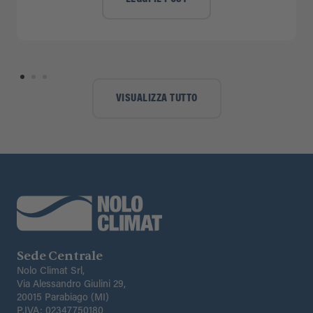
VISUALIZZA TUTTO
Sede Centrale
Nolo Climat Srl,
Via Alessandro Giulini 29,
20015 Parabiago (MI)
P.IVA: 02347750180