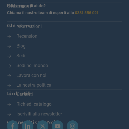
Chiamaci
Hai bisogno di aiuto?
Chiama il nostro team di esperti allo
0331 556 021
Chi siamo
Informazioni
Recensioni
Blog
Sedi
Sedi nel mondo
Lavora con noi
La nostra politica
Link utili
Contatti
Richiedi catalogo
Iscriviti alla newsletter
Connettiti Con Noi