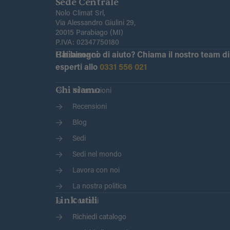
Sede Centrale
Nolo Climat Srl,
Via Alessandro Giulini 29,
20015 Parabiago (MI)
P.IVA: 02347750180
Chiamaci
Hai bisogno di aiuto?
Chiama il nostro team di
esperti allo
0331 556 021
Chi siamo
Informazioni
Recensioni
Blog
Sedi
Sedi nel mondo
Lavora con noi
La nostra politica
Link utili
Contatti
Richiedi catalogo