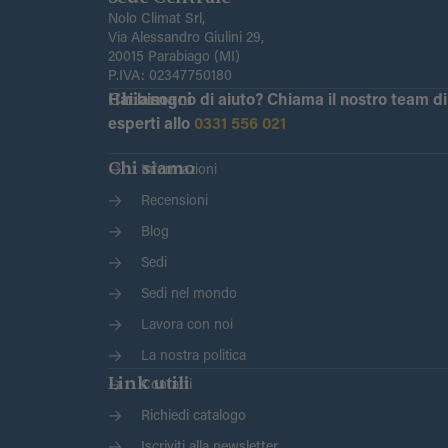
Nolo Climat Srl,
Via Alessandro Giulini 29,
20015 Parabiago (MI)
P.IVA: 02347750180
Chiamaci
Hai bisogno di aiuto?
Chiama il nostro team di
esperti allo
0331 556 021
Chi siamo
Informazioni
Recensioni
Blog
Sedi
Sedi nel mondo
Lavora con noi
La nostra politica
Link utili
Contatti
Richiedi catalogo
Iscriviti alla newsletter