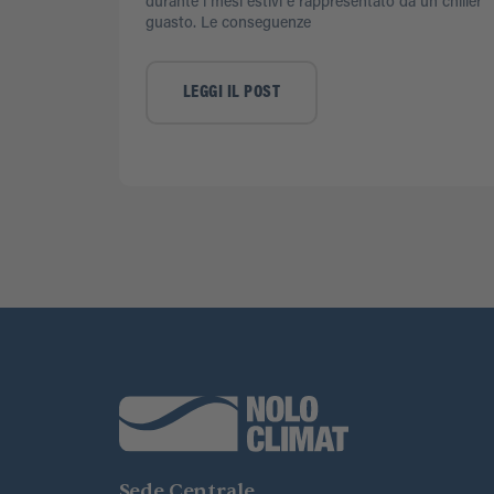
durante i mesi estivi è rappresentato da un chiller
guasto. Le conseguenze
LEGGI IL POST
Sede Centrale