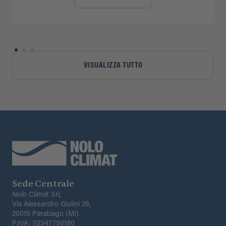
VISUALIZZA TUTTO
Sede Centrale
Nolo Climat Srl,
Via Alessandro Giulini 29,
20015 Parabiago (MI)
P.IVA: 02347750180