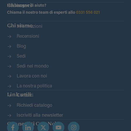
Chiamaci
Hai bisogno di aiuto?
Chiama il nostro team di esperti allo
0331 556 021
Chi siamo
Informazioni
Recensioni
Blog
Sedi
Sedi nel mondo
Lavora con noi
La nostra politica
Link utili
Contatti
Richiedi catalogo
Iscriviti alla newsletter
Connettiti Con Noi