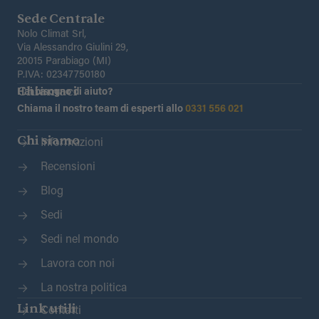
Sede Centrale
Nolo Climat Srl,
Via Alessandro Giulini 29,
20015 Parabiago (MI)
P.IVA: 02347750180
Chiamaci
Hai bisogno di aiuto?
Chiama il nostro team di esperti allo
0331 556 021
Chi siamo
Informazioni
Recensioni
Blog
Sedi
Sedi nel mondo
Lavora con noi
La nostra politica
Link utili
Contatti